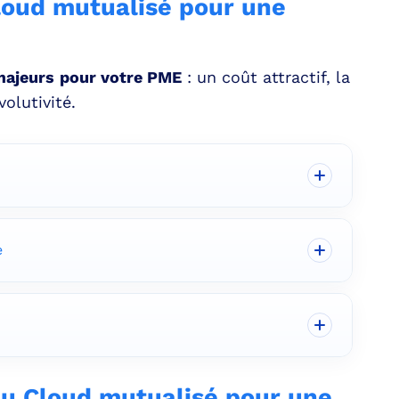
loud mutualisé pour une
majeurs
pour votre PME
: un coût attractif, la
volutivité.
e
du Cloud mutualisé pour une