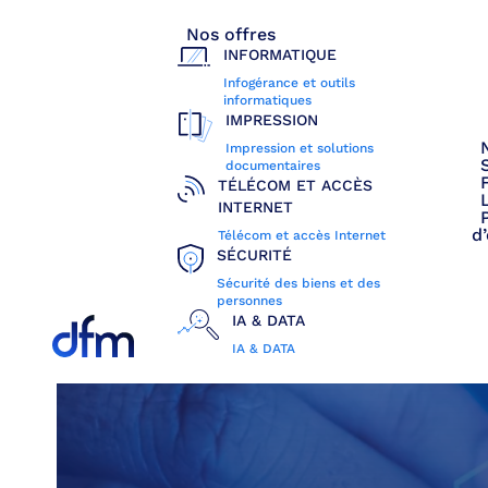
Nos offres
INFORMATIQUE
Infogérance et outils
informatiques
IMPRESSION
Accueil
>
[PME] Cloud mutualisé ou Cloud privé : le guide p
Impression et solutions
documentaires
TÉLÉCOM ET ACCÈS
INTERNET
d
Télécom et accès Internet
SÉCURITÉ
Sécurité des biens et des
personnes
IA & DATA
IA & DATA