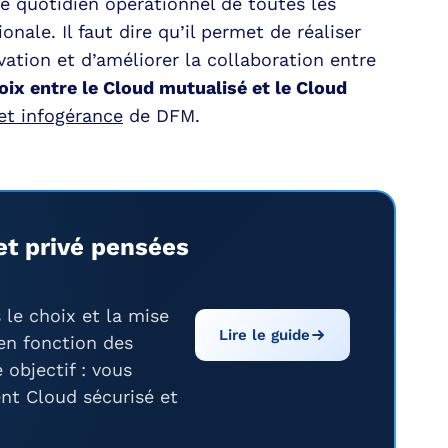
 quotidien opérationnel de toutes les
onale. Il faut dire qu’il permet de réaliser
ation et d’améliorer la collaboration entre
oix entre le Cloud mutualisé et le Cloud
et infogérance
de DFM.
et privé pensées
le choix et la mise
Lire le guide
en fonction des
 objectif : vous
nt Cloud sécurisé et